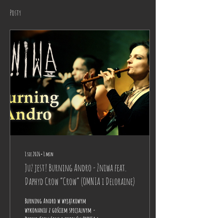
Posty
1 sie 2026
∙
1
min
Już jest! Burning Andro - Żniwa feat.
Daphyd Crow “Crow” (OMNIA i Deloraine)
Burning Andro w wyjątkowym
wykonaniu z gościem specjalnym -