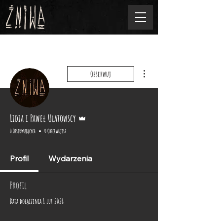
Więcej działań
Obserwuj
Administrator
Lidia i Paweł Ulatowscy
0 Obserwujących
0 Obserwujesz
Profil
Wydarzenia
Profil
Data dołączenia 1 lut 2026